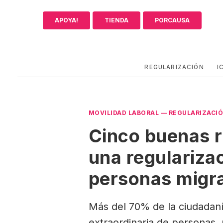
Saltar
al
APOYA!
TIENDA
PORCAUSA
contenido
REGULARIZACIÓN
I
MOVILIDAD LABORAL
—
REGULARIZACI
Cinco buenas 
una regularizac
personas migr
Más del 70% de la ciudadaní
extraordinaria de personas m