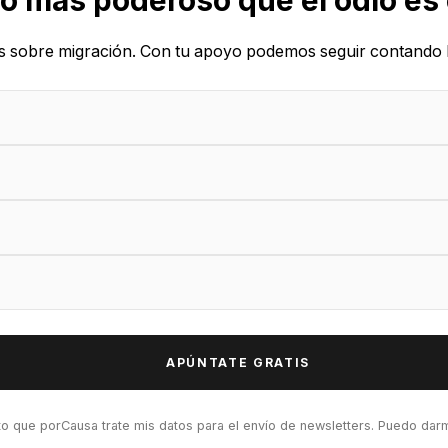
o más poderoso que el odio es
s sobre migración. Con tu apoyo podemos seguir contando l
to que porCausa trate mis datos para el envío de newsletters. Puedo da