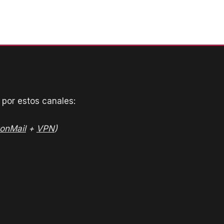
por estos canales:
tonMail
+
VPN
)