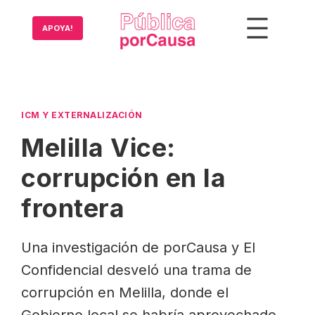
Saltar
al
APOYA!
contenido
ICM Y EXTERNALIZACIÓN
Melilla Vice:
corrupción en la
frontera
Una investigación de porCausa y El
Confidencial desveló una trama de
corrupción en Melilla, donde el
Gobierno local se habría aprovechado