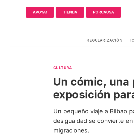
Saltar
al
APOYA!
TIENDA
PORCAUSA
contenido
REGULARIZACIÓN
I
CULTURA
Un cómic, una 
exposición para
Un pequeño viaje a Bilbao pa
desigualdad se convierte en
migraciones.