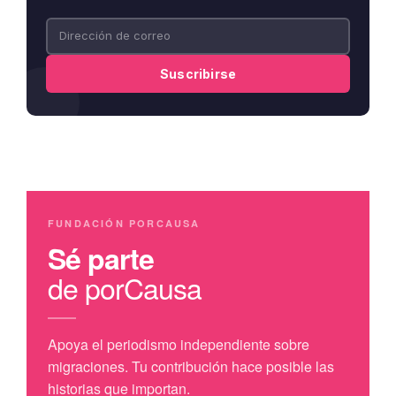
FUNDACIÓN PORCAUSA
Sé parte
de porCausa
Apoya el periodismo independiente sobre
migraciones. Tu contribución hace posible las
historias que importan.